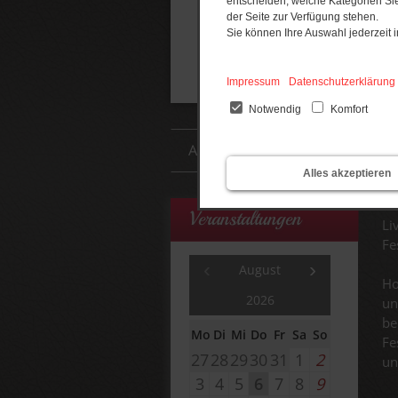
entscheiden, welche Kategorien Sie
der Seite zur Verfügung stehen.
Sie können Ihre Auswahl jederzeit
Impressum
Datenschutzerklärung
Notwendig
Komfort
St
F
Alles akzeptieren
Un
Veranstaltungen
Li
Fe
August
Ho
2026
un
be
Mo
Di
Mi
Do
Fr
Sa
So
Fe
27
28
29
30
31
1
2
un
3
4
5
6
7
8
9