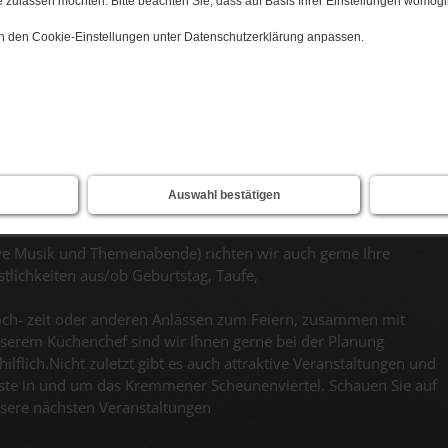
 zulassen möchten. Bitte beachten Sie, dass auf Basis Ihrer Einstellungen womögli
 in den Cookie-Einstellungen unter Datenschutzerklärung anpassen.
art
Feiern
eiern
Auswahl bestätigen
sere Räumlichkeiten bieten Platz für ca. 100 Gäste und neben de
ve Musik und Themenabende) richten wir auch gerne Ihre
stlichkeiten aus/ob Geburtstag, Taufe,
ch- zeit oder anderen Anlässen zum Feiern, zusammen mit
serem Küchenchef sind wir Ihnen gerne bei der Planung
hilflich.Nicht zuletzt gibt es auch attraktive Veranstaltungen und
ste in und um das Kremmener Scheunenviertel. Schauen Sie auf
sere nächsten Veranstaltungen